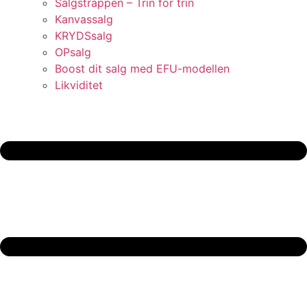
Salgstrappen – Trin for trin
Kanvassalg
KRYDSsalg
OPsalg
Boost dit salg med EFU-modellen
Likviditet