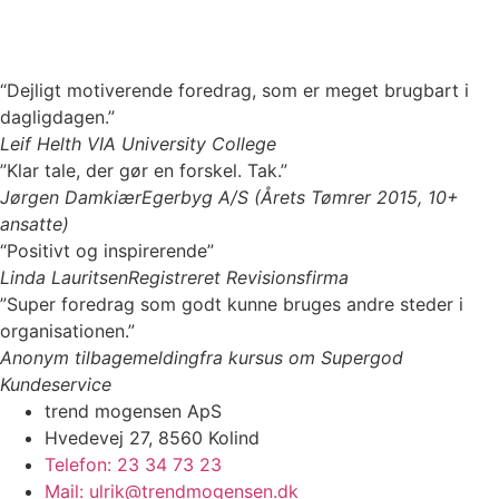
“Dejligt motiverende foredrag, som er meget brugbart i
dagligdagen.”
Leif Helth
VIA University College
”Klar tale, der gør en forskel. Tak.”
Jørgen Damkiær
Egerbyg A/S (Årets Tømrer 2015, 10+
ansatte)
“Positivt og inspirerende”
Linda Lauritsen
Registreret Revisionsfirma
”Super foredrag som godt kunne bruges andre steder i
organisationen.”
Anonym tilbagemelding
fra kursus om Supergod
Kundeservice
trend mogensen ApS
Hvedevej 27, 8560 Kolind
Telefon: 23 34 73 23
Mail: ulrik@trendmogensen.dk