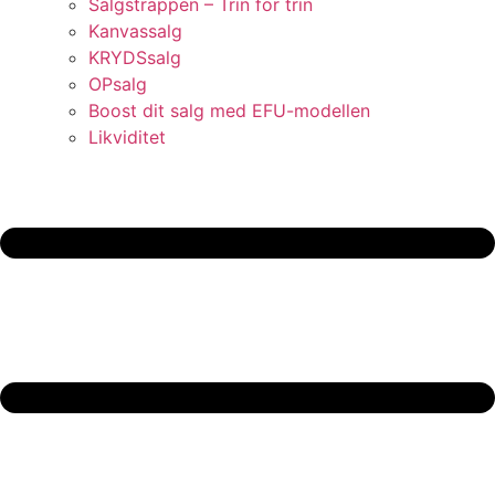
Salgstrappen – Trin for trin
Kanvassalg
KRYDSsalg
OPsalg
Boost dit salg med EFU-modellen
Likviditet