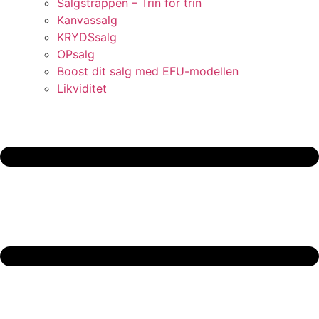
Salgstrappen – Trin for trin
Kanvassalg
KRYDSsalg
OPsalg
Boost dit salg med EFU-modellen
Likviditet