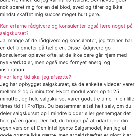
nok sparet mig for en del blod, sved og tårer og ikke
mindst skaffet mig succes meget hurtigere.
Kan erfarne rådgivere og konsulenter også lære noget på
salgskurset?
Ja, mange af de rådgivere og konsulenter, jeg træner, har
en del kilometer på tælleren. Disse rådgivere go
konsulenter oplever ofte, at de ikke bare går hjem med
nye værktøjer, men også med fornyet energi og
inspiration.
Hvor lang tid skal jeg afsætte?
Jeg har opbygget salgskurset, så de enkelte videoer varer
mellem 2 og 5 minutter. Hvert modul varer op til 25
minutter, og hele salgskurset varer godt tre timer + en lille
times tid til ProTips. Du bestemmer altså helt selv, om du
deler salgskurset op i mindre bidder eller gennemgår det
hele på én gang. Den tid, du bruger på at udarbejde din
egen version af Den Intelligente Salgsmodel, kan jeg af
gode grunde ikke gætte, men arbejdshæftet er gjort klar,