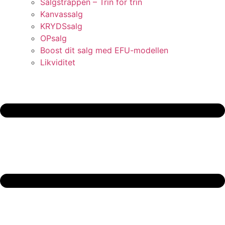
Salgstrappen – Trin for trin
Kanvassalg
KRYDSsalg
OPsalg
Boost dit salg med EFU-modellen
Likviditet