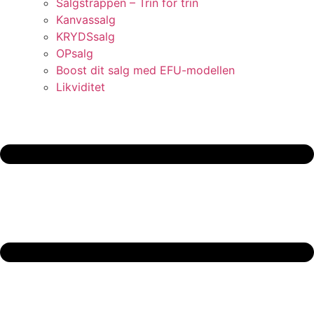
Salgstrappen – Trin for trin
Kanvassalg
KRYDSsalg
OPsalg
Boost dit salg med EFU-modellen
Likviditet