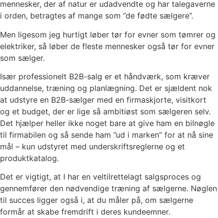
mennesker, der af natur er udadvendte og har talegaverne
i orden, betragtes af mange som ”de fødte sælgere”.
Men ligesom jeg hurtigt løber tør for evner som tømrer og
elektriker, så løber de fleste mennesker også tør for evner
som sælger.
Især professionelt B2B-salg er et håndværk, som kræver
uddannelse, træning og planlægning. Det er sjældent nok
at udstyre en B2B-sælger med en firmaskjorte, visitkort
og et budget, der er lige så ambitiøst som sælgeren selv.
Det hjælper heller ikke noget bare at give ham en bilnøgle
til firmabilen og så sende ham ”ud i marken” for at nå sine
mål – kun udstyret med underskriftsreglerne og et
produktkatalog.
Det er vigtigt, at I har en veltilrettelagt salgsproces og
gennemfører den nødvendige træning af sælgerne. Nøglen
til succes ligger også i, at du måler på, om sælgerne
formår at skabe fremdrift i deres kundeemner.