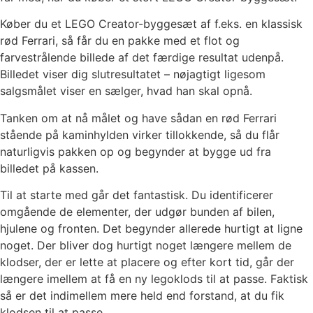
Køber du et LEGO Creator-byggesæt af f.eks. en klassisk
rød Ferrari, så får du en pakke med et flot og
farvestrålende billede af det færdige resultat udenpå.
Billedet viser dig slutresultatet – nøjagtigt ligesom
salgsmålet viser en sælger, hvad han skal opnå.
Tanken om at nå målet og have sådan en rød Ferrari
stående på kaminhylden virker tillokkende, så du flår
naturligvis pakken op og begynder at bygge ud fra
billedet på kassen.
Til at starte med går det fantastisk. Du identificerer
omgående de elementer, der udgør bunden af bilen,
hjulene og fronten. Det begynder allerede hurtigt at ligne
noget. Der bliver dog hurtigt noget længere mellem de
klodser, der er lette at placere og efter kort tid, går der
længere imellem at få en ny legoklods til at passe. Faktisk
så er det indimellem mere held end forstand, at du fik
klodsen til at passe.